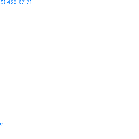
99) 455-67-71
е