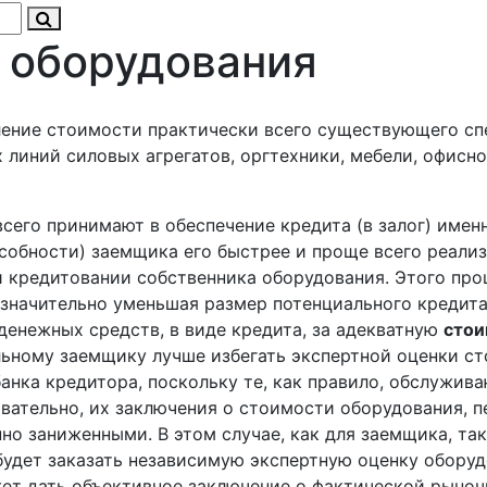
 оборудования
ение стоимости практически всего существующего спе
 линий силовых агрегатов, оргтехники, мебели, офисн
сего принимают в обеспечение кредита (в залог) именн
собности) заемщика его быстрее и проще всего реализо
 кредитовании собственника оборудования. Этого прощ
 значительно уменьшая размер потенциального кредита
денежных средств, в виде кредита, за адекватную
стои
льному заемщику лучше избегать экспертной оценки с
нка кредитора, поскольку те, как правило, обслужив
вательно, их заключения о стоимости оборудования, пе
о заниженными. В этом случае, как для заемщика, так
дет заказать независимую экспертную оценку оборуд
ет дать объективное заключение о фактической рыноч