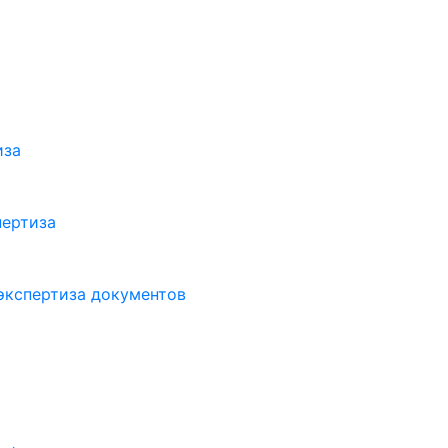
иза
пертиза
экспертиза документов