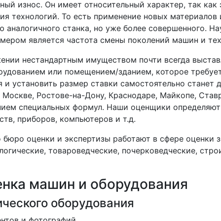
ный износ. Он имеет относительный характер, так ка
тия технологий. То есть применение новых материалов
 аналогичного станка, но уже более совершенного. Н
имером является частота смены поколений машин и тех
ении нестандартным имуществом почти всегда выставля
рудованием или помещением/зданием, которое требует
я и установить размер ставки самостоятельно станет 
Москве, Ростове-на-Дону, Краснодаре, Майкопе, Ставр
нием специальных формул. Наши оценщики определяют 
тв, приборов, компьютеров и т.д.
 бюро оценки и экспертизы работают в сфере оценки 
логические, товароведческие, почерковедческие, стро
енка машин и оборудования
ического оборудования
ентов и фотографий