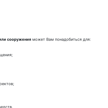
 или сооружения
может Вам понадобиться для:
щения;
оектов;
едств.