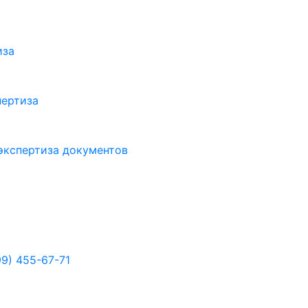
иза
пертиза
экспертиза документов
99) 455-67-71